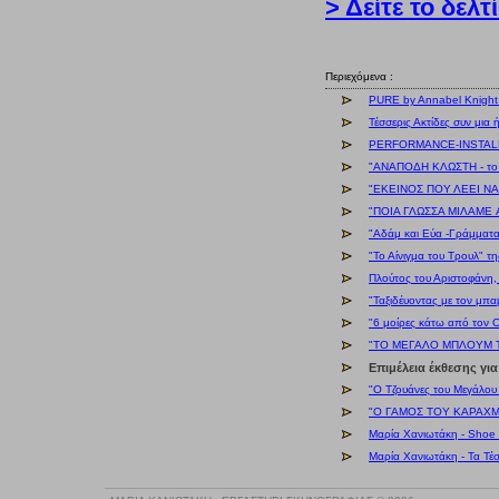
> Δείτε το δελτ
Περιεχόμενα :
PURE by Annabel Knight 
Τέσσερις Ακτίδες συν μια
PERFORMANCE-INSTALL
"ΑΝΑΠΟΔΗ ΚΛΩΣΤΗ - το
"ΕΚΕΙΝΟΣ ΠΟΥ ΛΕΕΙ ΝΑΙ
"ΠΟΙΑ ΓΛΩΣΣΑ ΜΙΛΑΜΕ A
"Αδάμ και Εύα -Γράμματ
"Το Αίνιγμα του Τρουλ" 
Πλούτος του Αριστοφάνη,
"Ταξιδέυοντας με τον μπ
"6 μοίρες κάτω από τον 
"ΤΟ ΜΕΓΑΛΟ ΜΠΛΟΥΜ ΤΟΥ
Επιμέλεια έκθεσης γι
"Ο Τζουάνες του Μεγάλου
"Ο ΓΑΜΟΣ ΤΟΥ ΚΑΡΑΧΜΕ
Μαρία Χανιωτάκη - Shoe 
Μαρία Χανιωτάκη - Τα Τέσ