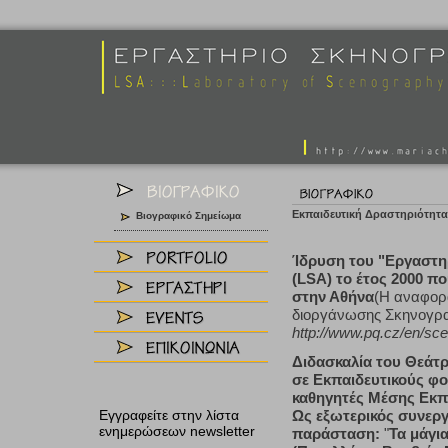
Εκπαιδευτική Δραστηριότητα
Βιογραφικό Σημείωμα
Ίδρυση του "Εργαστηρ
(LSA) το έτος 2000 πο
στην Αθήνα
(Η αναφορά
διοργάνωσης Σκηνογρ
http://www.pq.cz/en/sc
Διδασκαλία του Θεάτρ
σε Εκπαιδευτικούς φορ
καθηγητές Μέσης Εκπα
Εγγραφείτε στην λίστα
Ως εξωτερικός συνεργ
ενημερώσεων newsletter
παράσταση:
"
Τα μάγι