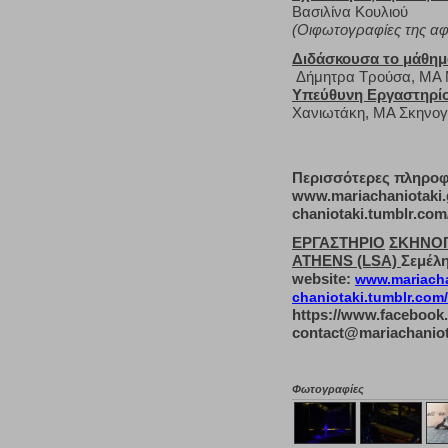
Βασιλίνα Κουλιού
(Οιφωτογραφίες της αφ
Διδάσκουσα το μάθημ
Δήμητρα Τρούσα, ΜΑ M
Υπεύθυνη Εργαστηρίο
Χανιωτάκη, ΜΑ Σκηνογ
Περισσότερες πληροφο
www.mariachaniotaki.
chaniotaki.tumblr.com
ΕΡΓΑΣΤΗΡΙΟ
ΣΚΗΝΟ
ATHENS (LSA)
Σεμέλη
website:
www.mariacha
chaniotaki.tumblr.com
https://www.facebook.
contact@mariachaniot
Φωτογραφίες