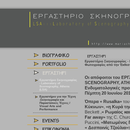
Εργαστήριο Σκηνογραφίας - L
Φωτογραφίες από την Έκθεσ
Οι απόφοιτοι του Ε
Εργαστήριο Σκηνογραφίας
SCENOGRAPHY, ATHE
- Laboratory of
Scenography, Athens
Ενδυματολογικές προ
(LSA)
Πέμπτη 20 Ιουνίου 201
Εργαστήριο για την Τέχνη
-Σκηνογραφία και
Όπερα « Rusalka»
του
Παραστατικές Τέχνες /
Κύκνων»
,
«η Κυρά τη
Visual Arts and
Performance
Beckett ,
« Ρωμαίος και
Far away»
της C. Churc
Puccini,
«Ματωμένος 
« Δεσποινίς Τζούλια»