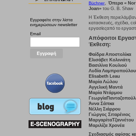
,
Όπερα « No
Büchner
Joan»
του G. B. Shaw
Η Έκθεση περιελάμβανε
Εγγραφείτε στην λίστα
κατασκευές, σχέδια, col
ενημερώσεων newsletter
εργασίεςαπό το εργαστ
Email
Απόφοιτοι Εργαστ
Έκθεση:
Φαίδρα Αποστολίκα
Ελισάβετ Κολινιάτη
Βασιλίνα Κουλιού
Λυδία Λαμπροπούλου
Elisabeth Leau
Μαρία Λώλου
Αγγελική Μαντά
Μαρία Ντάρμου
ΓεωργίαΠανταζοπούλ
Άννα Σάπκα
Νέλλη Σιάρρου
Γιώργος Σιταρένιος
ΜαργαρίταΤζαννέτου
Μαριλίζα Χρονέα
Σχεδιασμός αφίσας κ