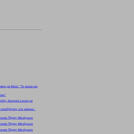
ιάρη με θέμα:" Το σώμα και
ύμι"
χολής Jacques Lecoq με
ι αναζήτησης στο κείμενο -
ίθουσα Τέχνης Μονόχωρο
ίθουσα Τέχνης Μονόχωρο
ίθουσα Τέχνης Μονόχωρο