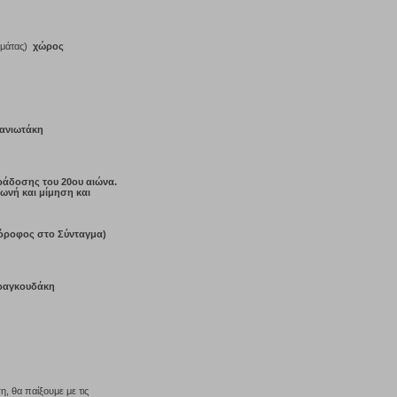
λαμάτας)
χώρος
ανιωτάκη
αράδοσης του 20ου αιώνα.
φωνή και μίμηση και
 όροφος στο Σύνταγμα)
αραγκουδάκη
, θα παίξουμε με τις