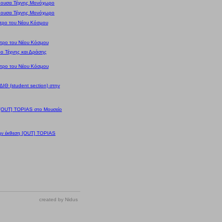
ίθουσα Τέχνης Μονόχωρο
ίθουσα Τέχνης Μονόχωρο
τρο του Νέου Κόσμου
τρο του Νέου Κόσμου
ο Τέχνης και Δράσης
τρο του Νέου Κόσμου
ΙΘ (student section) στην
 [OUT] TOPIAS στο Μουσείο
ην έκθεση [OUT] TOPIAS
created by
Nidus