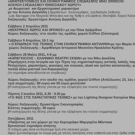
«ARXITEKTONIKOΣ ΚΑΙ ΣΚΗΝΟΓΡ
ΑΦΙΚΟΣ ΣΧΕΔΙΑΣΜΟΣ ΜΙΑΣ ΕΚΘΕΣΗΣ-
AΣΚΗΣΗ ΣΧΕΔΙΑΣΜΟΥ ΕΚΘΕΣΙΑΚΟΥ ΧΩΡΟΥ»
με θεωρητικό και Εργαστηριακό χαρακτήρα
με τον Αντώνη Δαγκλίδη (
Αρχιτέκτων- Σκηνογράφος, σχεδιασμός έκθεσης
Luis Barragan στο Μουσείο Μπενάκη και της Nelly’s στο Διεθνές Φεστιβάλ Χορού Κα
διεξαγωγής: Εργαστήριο Αντώνη Δαγκλίδη
Σάββατο 2 Απριλίου 2011
«ΘΕΑΤΡΙΚΟΣ ΧΩΡΟΣ ΚΑΙ ΧΡΟΝΟΣ» με την Όλια Λαζαρίδου
Χώρος διεξαγωγής: στο studio της ομάδας χορού Griffon (Σύνταγμα)
Σάββατο 9 Απριλίου, 10-1 πμ
« Η ΕΠΙΔΡΑΣΗ ΤΗΣ ΤΕΧΝΗΣ ΣΤΗΝ ΣΚΗΝΟΓΡΑΦΙΚΗ ΑΝΤΙΛΗΨΗ»με την Μαρία Χ
χώρος διεξαγωγής : Αμφιθέατρο Ιστορικού Μουσείου Ηρακλείου Κρήτης
Σάββατο 28 Μαίου 2011, 4-8 μμ
«ΚΑΡΑΓΚΙΟΖΗΣ – ΕΛΛΗΝΙΚΟ ΘΕΑΤΡΟ ΣΚΙΩΝ» με τον Άθω Δανέλλη
(Περιήγηση στην Ιστορία και την Τέχνη της σημαντικότερης αστικής λαϊκής π
Ρεπερτόριο, χαρακτήρες, φιγούρες και σκηνικά, υλικά και τρόποι κατασκευής, 
πολλά άλλα μυστικά του Καραγκιόζη)
(το σεμινάριο απευθύνεται σε ενηλίκους)
Χώρος διεξαγωγής: στο studio της ομάδας χορού Griffon (Απόλλωνος 23, 1ος
τιμή συμμετοχής: 60 ευρώ και 55 ευρώ φοιτητικό
(
Η κατοχύρωση της θέσης γίνεται με την εξόφληση του ποσού συμμετοχής)
Πέμπτη 2 Ιουνίου 2011, 6.30 - 9.30 μμ
«ΤΟ ΦΩΣ ΣΤΙΣ ΠΑΡΑΣΤΑΤΙΚΕΣ ΤΕΧΝΕΣ» με την Lighting Designer Κατερίνα Μ
Χώρος διεξαγωγής: Εργαστήριο Σκηνογραφίας
Κόστος συμμετοχής: 40 ευρώ
(
Η κατοχύρωση της θέσης γίνεται με την εξόφληση του ποσού συμμετοχής)
Οκτώβριος 2011
«Παίζοντας με τον χώρο» με την Χορογράφο Μαργαρίτα Μάντακα
Ερευνητικό σεμινάριο κίνησης
Ο στόχος μας είναι να δώσουμε ζωή στο σκηνικό χώρο.
Αφού ζωντανέψουμε το σώμα μας με απλές ασκήσεις στην καθιστή και στην όρθια στάση