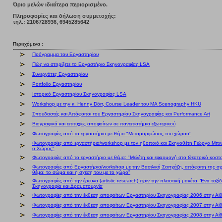
Όριο μελών ιδιαίτερα περιορισμένο.
Πληροφορίες και δήλωση συμμετοχής:
τηλ.: 2106728936, 6945285642
Περιεχόμενα :
Πρόγραμμα του Εργαστηρίου
Πώς να στηρίξετε το Εργαστήριο Σκηνογραφίας LSA
Συνεργάτες Εργαστηρίου
Portfolio Εργαστηρίου
Ιστορικό Εργαστηρίου Σκηνογραφίας LSA
Workshop με την κ. Henny Dörr, Course Leader του MA Scenography HKU
Σπουδαστές και Απόφοιτοι του Εργαστηρίου Σκηνογραφίας και Performance Art
Βιογραφικά και επιτυχίες αποφοίτων σε πανεπιστήμια εξωτερικού
Φωτογραφίες από το εργαστήριο με θέμα "Μεταμορφώσεις του χώρου"
Φωτογραφίες από εργαστήρια/workshop με τον ηθοποιό και Σκηνοθέτη Γιώργο Μπιν
ο Χώρος"
Φωτογραφίες από το εργαστήριο με θέμα: "Μελέτη και εφαρμογή στο Θεατρικό κοστο
Φωτογραφίες από Εργαστήρια/workshop με την Βασιλική Σαπχάζη, απόφοιτη της σ
θέμα: το σώμα και η σχέση του με το χώρο"
Φωτογραφίες από την έρευνα (artistic research) πριν την πλαστική μακέτα. Ένα ταξίδ
Σκηνογραφία και Δραματουργία
Φωτογραφίες από την έκθεση αποφοίτων Εργαστηρίου Σκηνογραφίας 2006 στην Α
Φωτογραφίες από την έκθεση αποφοίτων Εργαστηρίου Σκηνογραφίας 2007 στην Α
Φωτογραφίες από την έκθεση αποφοίτων Εργαστηρίου Σκηνογραφίας 2008 στην Α