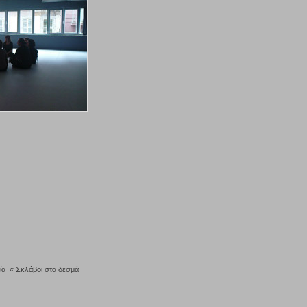
νία « Σκλάβοι στα δεσμά