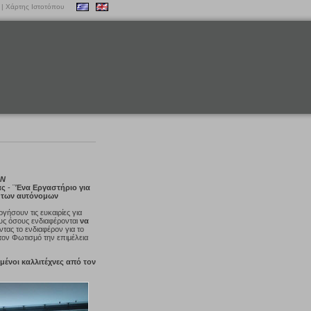
|
Χάρτης Ιστοτόπου
ΩΝ
ας
-
¨Ένα Εργαστήριο για
 των αυτόνομων
γήσουν τις ευκαιρίες για
υς όσους ενδιαφέρονται
να
τας το ενδιαφέρον για το
τον Φωτισμό την επιμέλεια
μένοι καλλιτέχνες από τον