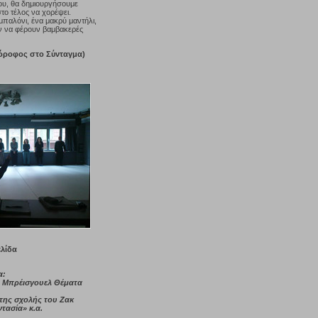
νου, θα δημιουργήσουμε
στο τέλος να χορέψει.
 μπαλόνι, ένα μακρύ μαντήλι,
ν να φέρουν βαμβακερές
 όροφος στο Σύνταγμα)
ελίδα
α:
 Μπρέισγουελ Θέματα
της σχολής του Ζακ
τασία» κ.α.