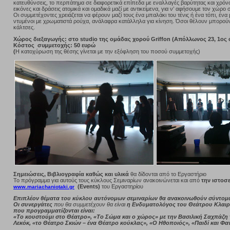
κατευθύνσεις, το περπάτημα σε διαφορετικά επίπεδα με εναλλαγές βαρύτητας και χρό
εικόνες και δράσεις ατομικά και ομαδικά μαζί με αντικείμενα, για ν’ αφήσουμε τον χώρο 
Οι συμμετέχοντες χρειάζεται να φέρουν μαζί τους ένα μπαλάκι του τένις ή ένα τόπι, ένα
ντυμένοι με χρωματιστά ρούχα, ανάλαφρα κατάλληλα για κίνηση. Όσοι θέλουν μπορού
κάλτσες.
Χώρος διεξαγωγής: στο studio της ομάδας χορού Griffon (Απόλλωνος 23, 1ος
Κόστος συμμετοχής: 50 ευρώ
(
Η κατοχύρωση της θέσης γίνεται με την εξόφληση του ποσού συμμετοχής)
Σημειώσεις, Βιβλιογραφία καθώς και υλικά
θα δίδονται από το Εργαστήριο
Το πρόγραμμα για αυτούς τους κύκλους Σεμιναρίων ανακοινώνεται και από
την ιστοσ
(Events)
του Εργαστηρίου
www.mariachaniotaki.gr
Επιπλέον θέματα του κύκλου αυτόνομων σεμιναρίων θα ανακοινωθούν σύντομ
Οι συνεργάτες
που θα συμμετέχουν θα είναι
η Ενδυματολόγος του Θεάτρου Κλαιρ
που προγραμματίζονται είναι:
«Το κουστούμι στο Θέατρο», «Το Σώμα και ο χώρος» με την Βασιλική Σαχπάζη 
Λεκόκ, «το Θέατρο Σκιών – ένα Θέατρο κούκλας», «Ο Ηθοποιός», «Παιδί και Φαν