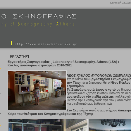
Κεντρική Σελίδα
Εργαστήριο Σκηνογραφίας - Laboratory of Scenography, Athens (LSA) :
Kύκλος αυτόνομων σεμιναρίων 2010-2011
ΝΕΟΣ ΚΥΚΛΟΣ ΑΥΤΟΝΟΜΩΝ ΣΕΜΙΝΑΡΙ
Στα πλαίσια του
Εργαστηρίου Σκηνογραφί
την Τέχνη
έχει δημιουργηθεί ο
Νέος Κύκλος
Σεμιναρίων
.
Τα Σεμινάρια αυτά έχουν σκοπό
να δημιουρ
έρευνα και συζήτηση κι απευθύνονται σε όλο
αναπτύξουν νέα πεδία μελέτης
καλλιεργών
Θέατρο την Σκηνογραφία την ενδυματολογία 
και σχεδιασμό μιας έκθεσης κ.ά
Στα Σεμινάρια αυτά συμμετέχουν διακεκρι
Χώρο του Θεάτρου του Κινηματογράφου και της Τέχνης